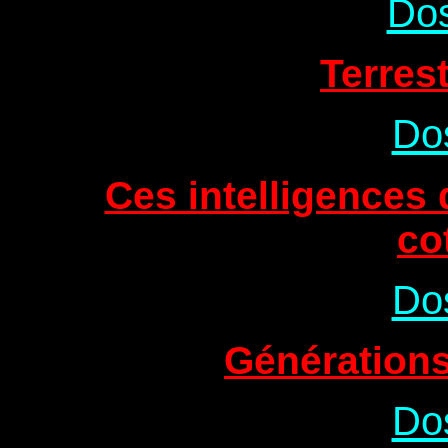
Dos
Terres
Dos
Ces intelligences
cot
Dos
Génération
Dos